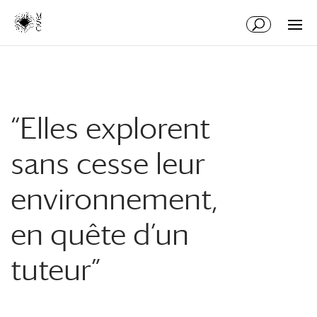
Aller
Aller
au
à
contenu
la
principal
navigation
“Elles explorent
sans cesse leur
environnement,
en quête d’un
tuteur”