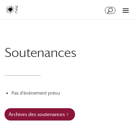
Aller
Aller
au
à
contenu
la
principal
navigation
Soutenances
Pas d'événement prévu
Archives des soutenances