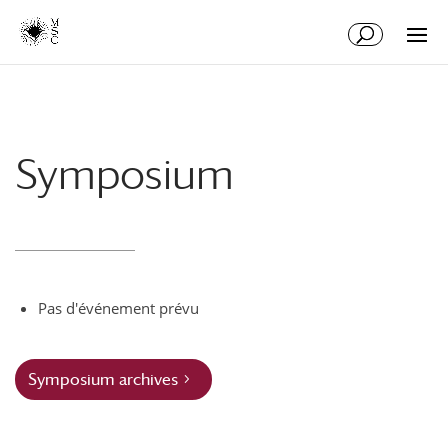
Skip
Skip
to
to
Content
navigation
Symposium
Pas d'événement prévu
Symposium archives